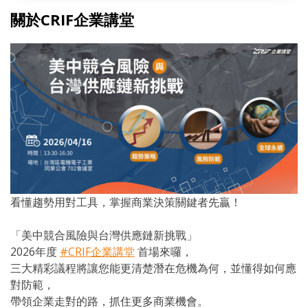
關於CRIF企業講堂
看懂趨勢用對工具，掌握商業決策關鍵者先贏！
「美中競合風險與台灣供應鏈新挑戰」
2026年度
#CRIF企業講堂
首場來囉，
三大精彩議程將讓您能更清楚潛在危機為何，並懂得如何應
對防範，
帶領企業走對的路，抓住更多商業機會。