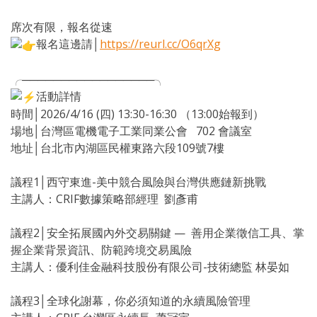
席次有限，報名從速
報名這邊請│
https://reurl.cc/O6qrXg
╭─────────────────╮
活動詳情
時間│2026/4/16 (四) 13:30-16:30 （13:00始報到）
場地│台灣區電機電子工業同業公會 ​ ​ 702 會議室
地址│台北市內湖區民權東路六段109號7樓
議程1│西守東進-美中競合風險與台灣供應鏈新挑戰 ​ ​
主講人：CRIF數據策略部經理 ​ 劉彥甫
議程2│安全拓展國內外交易關鍵 — ​ 善用企業徵信工具、掌
握企業背景資訊、防範跨境交易風險 ​ ​
主講人：優利佳金融科技股份有限公司-技術總監 林晏如
議程3│全球化謝幕，你必須知道的永續風險管理 ​ ​